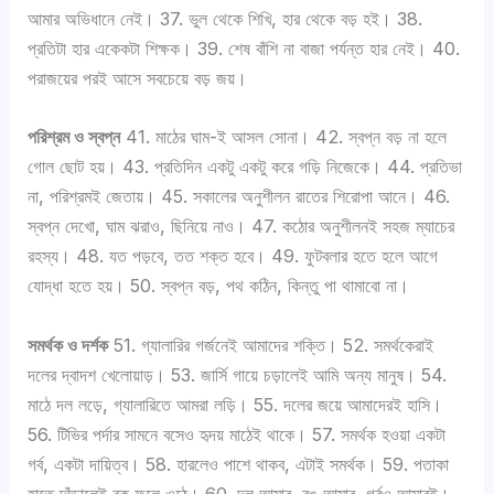
আমার অভিধানে নেই। 37. ভুল থেকে শিখি, হার থেকে বড় হই। 38.
প্রতিটা হার একেকটা শিক্ষক। 39. শেষ বাঁশি না বাজা পর্যন্ত হার নেই। 40.
পরাজয়ের পরই আসে সবচেয়ে বড় জয়।
পরিশ্রম ও স্বপ্ন
41. মাঠের ঘাম-ই আসল সোনা। 42. স্বপ্ন বড় না হলে
গোল ছোট হয়। 43. প্রতিদিন একটু একটু করে গড়ি নিজেকে। 44. প্রতিভা
না, পরিশ্রমই জেতায়। 45. সকালের অনুশীলন রাতের শিরোপা আনে। 46.
স্বপ্ন দেখো, ঘাম ঝরাও, ছিনিয়ে নাও। 47. কঠোর অনুশীলনই সহজ ম্যাচের
রহস্য। 48. যত পড়বে, তত শক্ত হবে। 49. ফুটবলার হতে হলে আগে
যোদ্ধা হতে হয়। 50. স্বপ্ন বড়, পথ কঠিন, কিন্তু পা থামাবো না।
সমর্থক ও দর্শক
51. গ্যালারির গর্জনেই আমাদের শক্তি। 52. সমর্থকেরাই
দলের দ্বাদশ খেলোয়াড়। 53. জার্সি গায়ে চড়ালেই আমি অন্য মানুষ। 54.
মাঠে দল লড়ে, গ্যালারিতে আমরা লড়ি। 55. দলের জয়ে আমাদেরই হাসি।
56. টিভির পর্দার সামনে বসেও হৃদয় মাঠেই থাকে। 57. সমর্থক হওয়া একটা
গর্ব, একটা দায়িত্ব। 58. হারলেও পাশে থাকব, এটাই সমর্থক। 59. পতাকা
হাতে দাঁড়ালেই বুক ফুলে ওঠে। 60. দল আমার, রঙ আমার, গর্বও আমারই।