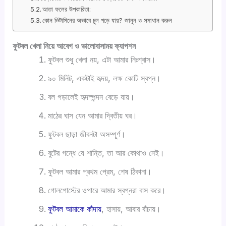
আতা ফলের উপকারিতা:
কোন ভিটামিনের অভাবে চুল পড়ে যায়? জানুন ও সমাধান করুন
ফুটবল খেলা নিয়ে
আবেগ ও ভালোবাসাময় ক্যাপশন
ফুটবল শুধু খেলা নয়, এটা আমার নিঃশ্বাস।
৯০ মিনিট, একটাই হৃদয়, লক্ষ কোটি স্বপ্ন।
বল গড়ালেই হৃদস্পন্দন বেড়ে যায়।
মাঠের ঘাস যেন আমার দ্বিতীয় ঘর।
ফুটবল ছাড়া জীবনটা অসম্পূর্ণ।
বুটের গন্ধে যে শান্তি, তা আর কোথাও নেই।
ফুটবল আমার প্রথম প্রেম, শেষ ঠিকানা।
গোলপোস্টের ওপারে আমার স্বপ্নরা বাস করে।
ফুটবল আমাকে কাঁদায়
, হাসায়, আবার বাঁচায়।