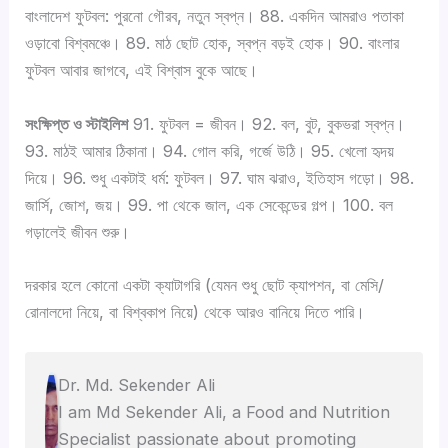
বাংলাদেশ ফুটবল: পুরনো গৌরব, নতুন স্বপ্ন। 88. একদিন আমরাও পতাকা
ওড়াবো বিশ্বমঞ্চে। 89. মাঠ ছোট হোক, স্বপ্ন বড়ই হোক। 90. বাংলার
ফুটবল আবার জাগবে, এই বিশ্বাস বুকে আছে।
সংক্ষিপ্ত ও স্টাইলিশ
91. ফুটবল = জীবন। 92. বল, বুট, বুকভরা স্বপ্ন।
93. মাঠই আমার ঠিকানা। 94. গোল করি, গর্জে উঠি। 95. খেলো হৃদয়
দিয়ে। 96. শুধু একটাই ধর্ম: ফুটবল। 97. ঘাম ঝরাও, ইতিহাস গড়ো। 98.
জার্সি, জোশ, জয়। 99. পা থেকে জাল, এক সেকেন্ডের গল্প। 100. বল
গড়ালেই জীবন শুরু।
দরকার হলে কোনো একটা ক্যাটাগরি (যেমন শুধু ছোট ক্যাপশন, বা মেসি/
রোনালদো নিয়ে, বা বিশ্বকাপ নিয়ে) থেকে আরও বানিয়ে দিতে পারি।
Dr. Md. Sekender Ali
I am Md Sekender Ali, a Food and Nutrition
Specialist passionate about promoting