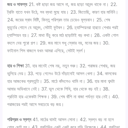
ক্যা
a
জয় ও সাফল্য
21. কষ্ট ছাড়া জয় আসে না, জয় ছাড়া আনন্দ থাকে না। 22.
প
l
ট্রফি হাতে যখন উঠে, সব ব্যথা মুছে যায়। 23. জিতেছি, কারণ হার মানিনি।
শ
t
24. জয়ের স্বাদ মিষ্টি, কিন্তু পরিশ্রম তার চেয়েও মূল্যবান। 25. শেষ
ন
e
মুহূর্তের গোলে যে আনন্দ, সেটাই ফুটবল। 26. চ্যাম্পিয়নরা হারতে শেখার পরই
দে
r
চ্যাম্পিয়ন হয়। 27. মাথা উঁচু করে মাঠ ছাড়াটাই বড় কথা। 28. একটা গোল
ও
n
বদলে দেয় পুরো গল্প। 29. জয় মানে শুধু স্কোর নয়, মনের জয়। 30.
য়া
a
ফাইনাল শিস বাজলে যখন আমরা এগিয়ে, সেটাই স্বর্গ।
হ
t
লো
i
হার ও শিক্ষা
31. হার মানেই শেষ নয়, নতুন শুরু। 32. পরাজয় শেখায়, জয়
,
v
ভুলিয়ে দেয়। 33. পড়ে গেলেও উঠে দাঁড়ানোই আসল খেলা। 34. কালকের
আ
e
হার আজকের প্রস্তুতি। 35. মাঠে কাঁদলেও থামি না। 36. হার মানা শব্দটা
বে
a
আমার অভিধানে নেই। 37. ভুল থেকে শিখি, হার থেকে বড় হই। 38.
গ
n
প্রতিটা হার একেকটা শিক্ষক। 39. শেষ বাঁশি না বাজা পর্যন্ত হার নেই। 40.
,
d
পরাজয়ের পরই আসে সবচেয়ে বড় জয়।
জ
s
য়
u
পরিশ্রম ও স্বপ্ন
41. মাঠের ঘামই আসল সোনা। 42. স্বপ্ন বড় না হলে
-
i
গোল ছোট হয়। 43. প্রতিদিন একটু একটু করে গড়ি নিজেকে। 44. প্রতিভা