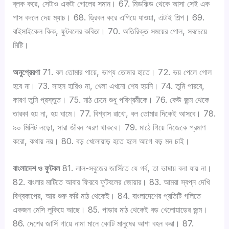
স
ব্লক করে, সেটাও একটা গোলের সমান। 67. মিডফিল্ড থেকে আসা সেই এক
ব
পাস বদলে দেয় ম্যাচ। 68. ড্রিবল করে এগিয়ে যাওয়া, এটাই শিল্প। 69.
মি
বাইসাইকেল কিক, ফুটবলের কবিতা। 70. অতিরিক্ত সময়ের গোল, সবচেয়ে
লি
মিষ্টি।
য়ে
:
অনুপ্রেরণা
71. বল তোমার পায়ে, ভাগ্য তোমার হাতে। 72. ভয় পেলে গোল
হবে না। 73. সাহস হারিও না, খেলা এখনো শেষ হয়নি। 74. তুমি পারবে,
কারণ তুমি প্রস্তুত। 75. মাঠ চেনে শুধু পরিশ্রমীকে। 76. কেউ জন্ম থেকে
তারকা হয় না, হয় ঘামে। 77. বিশ্বাস রাখো, বল তোমার দিকেই আসবে। 78.
৯০ মিনিট লড়ো, সারা জীবন স্মরণ থাকবে। 79. মাঠে গিয়ে নিজেকে প্রমাণ
করো, কথায় নয়। 80. বড় খেলোয়াড় হতে হলে আগে বড় মন চাই।
বাংলাদেশ ও ফুটবল
81. লাল-সবুজের জার্সিতে যে গর্ব, তা ভাষায় বলা যায় না।
82. বাংলার মাটিতে আবার ফিরবে ফুটবলের জোয়ার। 83. আমরা স্বপ্ন দেখি
বিশ্বকাপের, আর শুরু করি মাঠ থেকেই। 84. বাংলাদেশের প্রতিটি গলিতে
একজন মেসি লুকিয়ে আছে। 85. পাড়ার মাঠ থেকেই বড় খেলোয়াড়ের জন্ম।
86. দেশের জার্সি গায়ে নামা মানে কোটি মানুষের আশা বহন করা। 87.