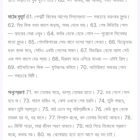
মাঠের মুহূর্ত
61. পেনাল্টি কিকের আগের নিস্তব্ধতা — সবচেয়ে ভয়ংকর সুন্দর।
62. ফ্রি কিক যখন জালে জড়ায়, সময় থেমে যায়। 63. শেষ মিনিটের গোল
— হৃদয়ের সেরা ওষুধ। 64. কর্নার থেকে হেডে গোল — পুরোনো সিনেমার
মতো সুন্দর। 65. গোলকিপারের সেভ মানে দলের প্রাণ ফেরত। 66. ডিফেন্ডার
যখন ব্লক করে, সেটাও একটা গোলের সমান। 67. মিডফিল্ড থেকে আসা সেই
এক পাস বদলে দেয় ম্যাচ। 68. ড্রিবল করে এগিয়ে যাওয়া — এটাই শিল্প।
69. বাইসাইকেল কিক — ফুটবলের কবিতা। 70. অতিরিক্ত সময়ের গোল
— সবচেয়ে মিষ্টি।
অনুপ্রেরণা
71. বল তোমার পায়ে, ভাগ্য তোমার হাতে। 72. ভয় পেলে গোল
হবে না। 73. সাহস হারিও না, খেলা এখনো শেষ হয়নি। 74. তুমি পারবে,
কারণ তুমি প্রস্তুত। 75. মাঠ চেনে শুধু পরিশ্রমীকে। 76. কেউ জন্ম থেকে
তারকা হয় না, হয় ঘামে। 77. বিশ্বাস রাখো, বল তোমার দিকেই আসবে। 78.
৯০ মিনিট লড়ো, সারা জীবন স্মরণ থাকবে। 79. মাঠে গিয়ে নিজেকে প্রমাণ
করো, কথায় নয়। 80. বড় খেলোয়াড় হতে হলে আগে বড় মন চাই।