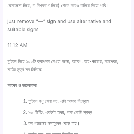
রোনালদো নিয়ে, বা বিশ্বকাপ নিয়ে) থেকে আরও বানিয়ে দিতে পারি।
Y
just remove “—” sign and use alternative and
o
suitable signs
u
s
11:12 AM
a
C
ফুটবল নিয়ে ১০০টি ক্যাপশন দেওয়া হলো, আবেগ, জয়-পরাজয়, দলপ্রেম,
i
l
মাঠের মুহূর্ত সব মিলিয়ে:
d
a
:
u
আবেগ ও ভালোবাসা
j
d
u
ফুটবল শুধু খেলা নয়, এটা আমার নিঃশ্বাস।
e
s
r
t
৯০ মিনিট, একটাই হৃদয়, লক্ষ কোটি স্বপ্ন।
e
r
বল গড়ালেই হৃদস্পন্দন বেড়ে যায়।
s
e
p