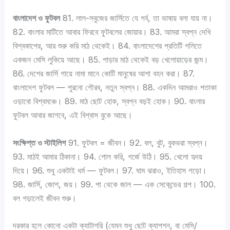
বাংলাদেশ ও ফুটবল
81. লাল-সবুজের জার্সিতে যে গর্ব, তা ভাষায় বলা যায় না।
82. বাংলার মাটিতে আবার ফিরবে ফুটবলের জোয়ার। 83. আমরা স্বপ্ন দেখি
বিশ্বকাপের, আর শুরু করি মাঠ থেকেই। 84. বাংলাদেশের প্রতিটি গলিতে
একজন মেসি লুকিয়ে আছে। 85. পাড়ার মাঠ থেকেই বড় খেলোয়াড়ের জন্ম।
86. দেশের জার্সি গায়ে নামা মানে কোটি মানুষের আশা বহন করা। 87.
বাংলাদেশ ফুটবল — পুরনো গৌরব, নতুন স্বপ্ন। 88. একদিন আমরাও পতাকা
ওড়াবো বিশ্বমঞ্চে। 89. মাঠ ছোট হোক, স্বপ্ন বড়ই হোক। 90. বাংলার
ফুটবল আবার জাগবে, এই বিশ্বাস বুকে আছে।
সংক্ষিপ্ত ও স্টাইলিশ
91. ফুটবল = জীবন। 92. বল, বুট, বুকভরা স্বপ্ন।
93. মাঠই আমার ঠিকানা। 94. গোল করি, গর্জে উঠি। 95. খেলো হৃদয়
দিয়ে। 96. শুধু একটাই ধর্ম — ফুটবল। 97. ঘাম ঝরাও, ইতিহাস গড়ো।
98. জার্সি, জোশ, জয়। 99. পা থেকে জাল — এক সেকেন্ডের গল্প। 100.
বল গড়ালেই জীবন শুরু।
দরকার হলে কোনো একটা ক্যাটাগরি (যেমন শুধু ছোট ক্যাপশন, বা মেসি/