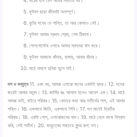
m
মাঠের ঘাস যেন আমার দ্বিতীয় ঘর।
o
o
ফুটবল ছাড়া জীবনটা অসম্পূর্ণ।
n
v
বুটের গন্ধে যে শান্তি, তা আর কোথাও নেই।
d
e
e
“
ফুটবল আমার প্রথম প্রেম, শেষ ঠিকানা।
d
—
গোলপোস্টের ওপারে আমার স্বপ্নরা বাস করে।
:
”
ফুটবল আমাকে কাঁদায়, হাসায়, আবার বাঁচায়।
ফু
s
ট
i
মাঠে নামলে দুনিয়া ভুলে যাই।
ব
g
ল
n
দল ও বন্ধুত্ব
11. একা নয়, আমরা এগারো জনের একটাই হৃদয়। 12. দলের
নি
a
জয়েই আমার আনন্দ। 13. জার্সির রঙ আলাদা হলেও আবেগ এক। 14. মাঠে
য়ে
n
আমরা ভাই, বাইরে পরিবার। 15. কোচের কথা আর সতীর্থের পাস, এই আমার
১
d
শক্তি। 16. একসাথে জিতি, একসাথে শিখি। 17. দল মানেই দ্বিতীয়
০
u
পরিবার। 18. একটা গোল, এগারোজনের ঘাম। 19. মাঠে নেমে যাকে বিশ্বাস
০
s
করি, সেই সতীর্থ। 20. বন্ধুত্বের সবচেয়ে সুন্দর রূপ: দল।
টি
e