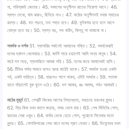
প
t
না, পরিশ্রমই জেতায়। 45. সকালের অনুশীলন রাতের শিরোপা আনে। 46.
রা
a
স্বপ্ন দেখো, ঘাম ঝরাও, ছিনিয়ে নাও। 47. কঠোর অনুশীলনই সহজ ম্যাচের
জ
b
রহস্য। 48. যত পড়বে, তত শক্ত হবে। 49. ফুটবলার হতে হলে আগে
য়
l
যোদ্ধা হতে হয়। 50. স্বপ্ন বড়, পথ কঠিন, কিন্তু পা থামাবো না।
,
e
দ
s
সমর্থক ও দর্শক
51. গ্যালারির গর্জনেই আমাদের শক্তি। 52. সমর্থকেরাই
ল
i
দলের দ্বাদশ খেলোয়াড়। 53. জার্সি গায়ে চড়ালেই আমি অন্য মানুষ। 54.
প্রে
g
মাঠে দল লড়ে, গ্যালারিতে আমরা লড়ি। 55. দলের জয়ে আমাদেরই হাসি।
ম
n
56. টিভির পর্দার সামনে বসেও হৃদয় মাঠেই থাকে। 57. সমর্থক হওয়া একটা
,
s
গর্ব, একটা দায়িত্ব। 58. হারলেও পাশে থাকব, এটাই সমর্থক। 59. পতাকা
মা
হাতে দাঁড়ালেই বুক ফুলে ওঠে। 60. দল আমার, রঙ আমার, গর্বও আমারই।
ঠে
র
মাঠের মুহূর্ত
61. পেনাল্টি কিকের আগের নিস্তব্ধতা, সবচেয়ে ভয়ংকর সুন্দর।
মু
62. ফ্রি কিক যখন জালে জড়ায়, সময় থেমে যায়। 63. শেষ মিনিটের গোল,
হূ
হৃদয়ের সেরা ওষুধ। 64. কর্নার থেকে হেডে গোল, পুরোনো সিনেমার মতো
র্ত
সুন্দর। 65. গোলকিপারের সেভ মানে দলের প্রাণ ফেরত। 66. ডিফেন্ডার যখন