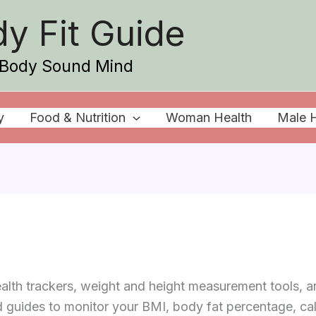
y Fit Guide
Body Sound Mind
y
Food & Nutrition
Woman Health
Male H
 health trackers, weight and height measurement tools,
ind guides to monitor your BMI, body fat percentage, ca